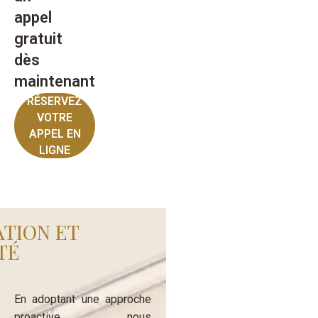
appel
gratuit
dès
maintenant
RÉSERVEZ
VOTRE
APPEL EN
LIGNE
ATION ET
TÉ
En adoptant une approche
proactive, nous