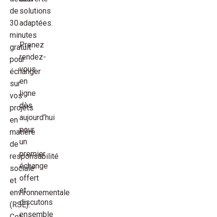
de
solutions
30
adaptées.
minutes
Prenez
gratuit
rendez-
pour
vous
échanger
en
sur
ligne
vos
dès
projets
aujourd’hui
en
pour
matière
un
de
premier
responsabilité
échange
sociale
offert
et
et
environnementale
discutons
(RSE).
ensemble
Cet