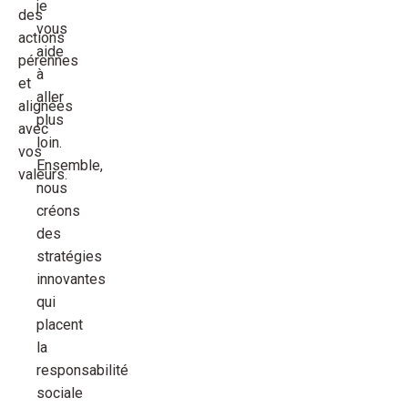
je
des
vous
actions
aide
pérennes
à
et
aller
alignées
plus
avec
loin.
vos
Ensemble,
valeurs.
nous
créons
des
stratégies
innovantes
qui
placent
la
responsabilité
sociale