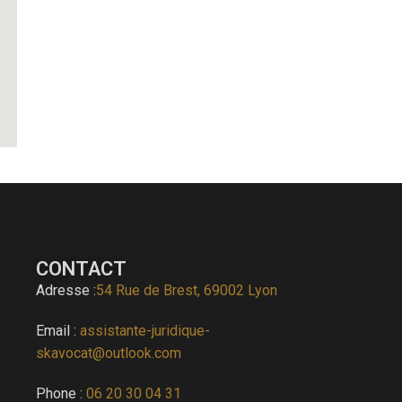
CONTACT
Adresse :
54 Rue de Brest, 69002 Lyon
Email :
assistante-juridique-
skavocat@outlook.com
Phone :
06 20 30 04 31