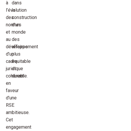
à
dans
l’évolution
la
des
construction
normes
d’un
et
monde
au
des
développement
affaires
d’un
plus
cadre
équitable
juridique
et
cohérent
durable.
en
faveur
d’une
RSE
ambitieuse.
Cet
engagement