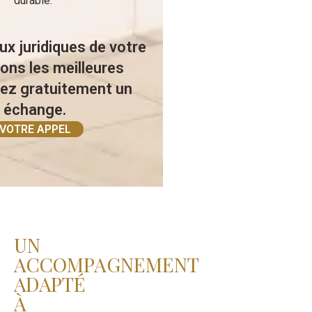
durable.
x juridiques de votre
ons les meilleures
vez gratuitement un
 échange.
 VOTRE APPEL
UN
ACCOMPAGNEMENT
ADAPTÉ
À