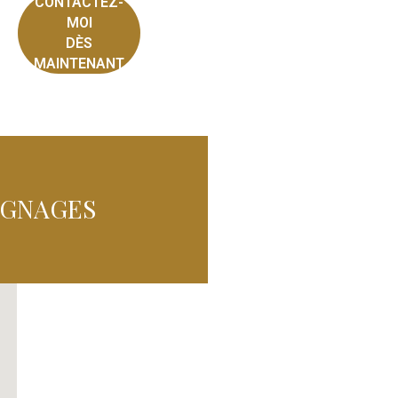
CONTACTEZ-
MOI
DÈS
MAINTENANT
IGNAGES