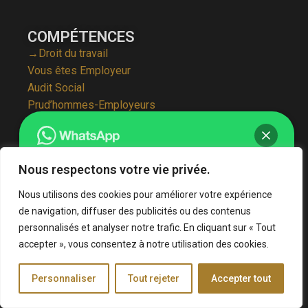
COMPÉTENCES
→Droit du travail
Vous êtes Employeur
Audit Social
Prud’hommes-Employeurs
Vous êtes Salarié
CSE (Comité Social Économique)
Défense du salarié
Nous respectons votre vie privée.
Discrimination
Harcèlement
Bonjour je suis Me. Sarah Khelifaoui. 👋
Nous utilisons des cookies pour améliorer votre expérience
Licenciement
Comment puis-je vous aider ?
de navigation, diffuser des publicités ou des contenus
Prud’hommes-Salariés
personnalisés et analyser notre trafic. En cliquant sur « Tout
Rappel de salaire
accepter », vous consentez à notre utilisation des cookies.
Rupture conventionnelle
Chat ouvert
Sanction disciplinaire
Personnaliser
Tout rejeter
Accepter tout
→Droit des affaires et des sociétés