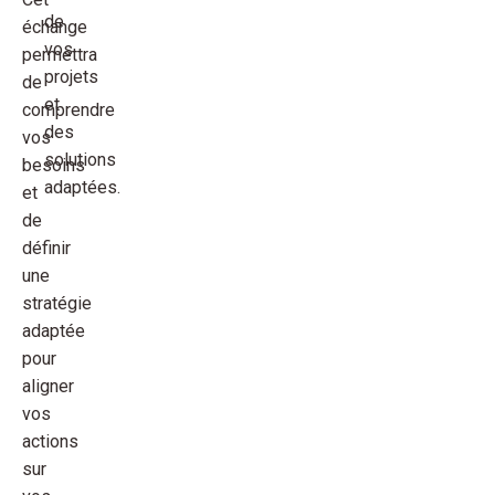
de
échange
vos
permettra
projets
de
et
comprendre
des
vos
solutions
besoins
adaptées.
et
de
définir
une
stratégie
adaptée
pour
aligner
vos
actions
sur