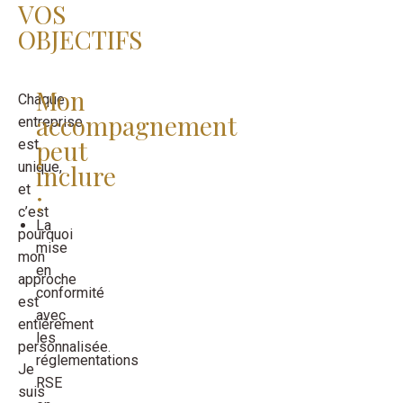
VOS
OBJECTIFS
Mon
Chaque
accompagnement
entreprise
peut
est
unique,
inclure
et
:
c’est
La
pourquoi
mise
mon
en
approche
conformité
est
avec
entièrement
les
personnalisée.
réglementations
Je
RSE
suis