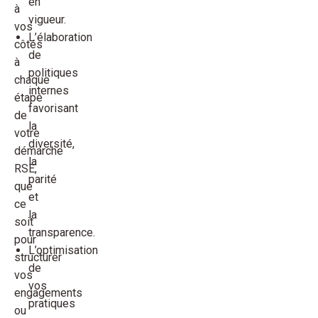
en
à
vigueur.
vos
L’élaboration
côtés
de
à
politiques
chaque
internes
étape
favorisant
de
la
votre
diversité,
démarche
la
RSE,
parité
que
et
ce
la
soit
transparence.
pour
L’optimisation
structurer
de
vos
vos
engagements
pratiques
ou