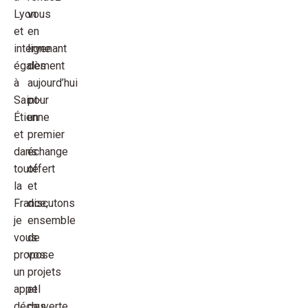
Lyon
vous
et
en
intervenant
ligne
également
dès
à
aujourd’hui
Saint-
pour
Étienne
un
et
premier
dans
échange
toute
offert
la
et
France,
discutons
je
ensemble
vous
de
propose
vos
un
projets
appel
et
découverte
des