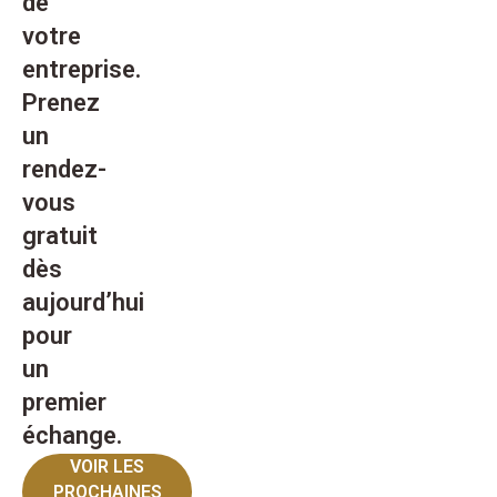
de
votre
entreprise.
Prenez
un
rendez-
vous
gratuit
dès
aujourd’hui
pour
un
premier
échange.
VOIR LES
PROCHAINES