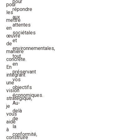
pour
pour
répondre
les
aux
mettre
attentes
en
sociétales
œuvre
et
de
environnementales,
manière
tout
concrète.
en
En
préservant
intégrant
vos
une
objectifs
vision
économiques.
stratégique,
Au-
je
delà
vous
de
aide
la
à
conformité,
construire