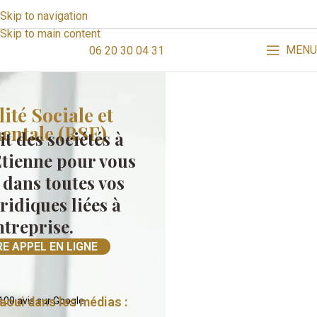
Skip to navigation
Skip to main content
MENU
06 20 30 04 31
ité Sociale et
entale (RSE)
t des sociétés à
Étienne pour vous
dans toutes vos
idiques liées à
ntreprise.
E APPEL EN LIGNE
aoui dans les médias :
100 avis sur Google