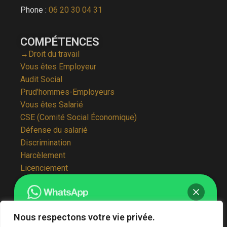
Phone :
06 20 30 04 31
COMPÉTENCES
→Droit du travail
Vous êtes Employeur
Audit Social
Prud’hommes-Employeurs
Vous êtes Salarié
CSE (Comité Social Économique)
Défense du salarié
Discrimination
Harcèlement
Licenciement
Prud’hommes-Salariés
Rappel de salaire
Rupture conventionnelle
Nous respectons votre vie privée.
Sanction disciplinaire