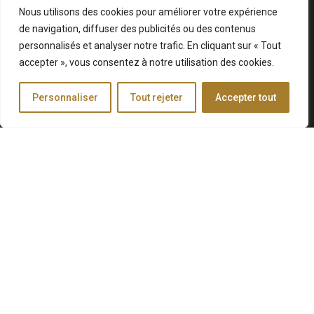
→Droit des affaires et des sociétés
Bonjour je suis Me. Sarah Khelifaoui. 👋
Nous utilisons des cookies pour améliorer votre expérience
Acquisition/Cession de fonds de commerce
Comment puis-je vous aider ?
de navigation, diffuser des publicités ou des contenus
Baux commerciaux
personnalisés et analyser notre trafic. En cliquant sur « Tout
Contrats Commerciaux
accepter », vous consentez à notre utilisation des cookies.
Contentieux commercial
Chat ouvert
Création de sociétés
Personnaliser
Tout rejeter
Accepter tout
Fusions et Acquisitions (M&A)
Gestion des conflits entre associés
Gestion des entreprises en difficultés
Le droit des contrats
Private Equity
Rédaction pacte d’associés
Responsabilité Sociale et Environementale (RSE)
→Droit social
Droit de la Sécurité Sociale
Retraite
Portfolio
Portfolio
SUIVEZ-MOI